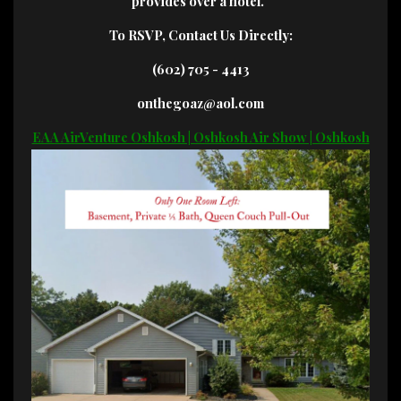
provides over a hotel.
To RSVP, Contact Us Directly:
(602) 705 - 4413
onthegoaz@aol.com
EAA AirVenture Oshkosh | Oshkosh Air Show | Oshkosh